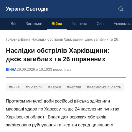
Україна Сьогодні
Всі
Загальне
Війна
Політика
Світ
Економіка
Головна
›
Війна
›
Наслідки обстрілів Харківщини: двоє загиблих та 26…
Наслідки обстрілів Харківщини:
двоє загиблих та 26 поранених
29.06.2026 о 10:10
33 переглядів
ВІЙНА
#війна
#обстріли
#Харків
#жертви
#Харківська область
Протягом минулої доби російські війська здійснили
масовані удари по Харкову та ще 24 населених пунктах
Харківської області. Внаслідок ворожих обстрілів
зафіксовано руйнування та жертви серед цивільного