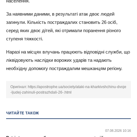
населення.
За наявними даними, в результаті атак двоє людей
загинули. Кількість постраждалих становить 26 осіб,
серед яких двоє дітей, які отримали поранення різного
ступеня тяжкості.
Наразі на місцях влучань працюють відповідні служби, що
ліквідовують наслідки ворожих ударів та надають
необхідну допомогу постраждалим мешканцям регіону.
Оригінал:
https://apostrophe.ua/society/ataki-na-kharkivshchinu-dvoje
-ljudej-zahinuli-postrazhdali-26-.html
ЧИТАЙТЕ ТАКОЖ
07.08.2026 10:16