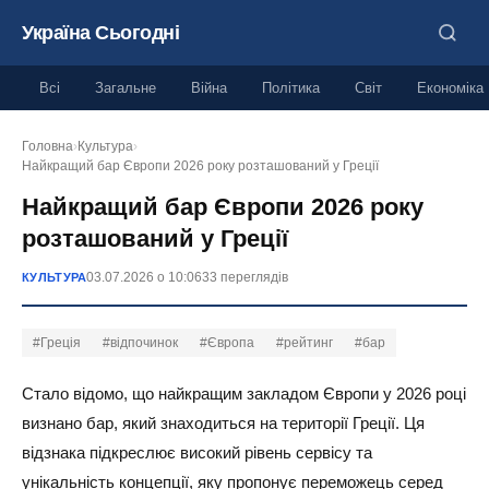
Україна Сьогодні
Всі
Загальне
Війна
Політика
Світ
Економіка
Головна
›
Культура
›
Найкращий бар Європи 2026 року розташований у Греції
Найкращий бар Європи 2026 року
розташований у Греції
03.07.2026 о 10:06
33 переглядів
КУЛЬТУРА
#Греція
#відпочинок
#Європа
#рейтинг
#бар
Стало відомо, що найкращим закладом Європи у 2026 році
визнано бар, який знаходиться на території Греції. Ця
відзнака підкреслює високий рівень сервісу та
унікальність концепції, яку пропонує переможець серед