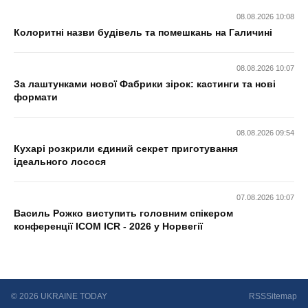
08.08.2026 10:08
Колоритні назви будівель та помешкань на Галичині
08.08.2026 10:07
За лаштунками нової Фабрики зірок: кастинги та нові
формати
08.08.2026 09:54
Кухарі розкрили єдиний секрет приготування
ідеального лосося
07.08.2026 10:07
Василь Рожко виступить головним спікером
конференції ICOM ICR - 2026 у Норвегії
© 2026 UKRAINE TODAY
RSS
Sitemap