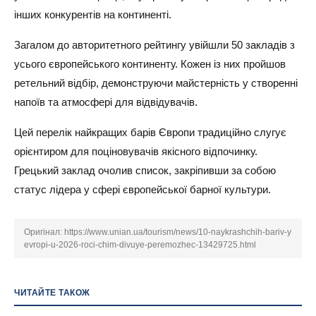
інших конкурентів на континенті.
Загалом до авторитетного рейтингу увійшли 50 закладів з
усього європейського континенту. Кожен із них пройшов
ретельний відбір, демонструючи майстерність у створенні
напоїв та атмосфері для відвідувачів.
Цей перелік найкращих барів Європи традиційно слугує
орієнтиром для поціновувачів якісного відпочинку.
Грецький заклад очолив список, закріпивши за собою
статус лідера у сфері європейської барної культури.
Оригінал:
https://www.unian.ua/tourism/news/10-naykrashchih-bariv-y
evropi-u-2026-roci-chim-divuye-peremozhec-13429725.html
ЧИТАЙТЕ ТАКОЖ