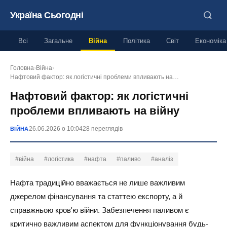
Україна Сьогодні
Всі
Загальне
Війна
Політика
Світ
Економіка
Головна
›
Війна
›
Нафтовий фактор: як логістичні проблеми впливають на…
Нафтовий фактор: як логістичні
проблеми впливають на війну
26.06.2026 о 10:04
28 переглядів
ВІЙНА
#війна
#логістика
#нафта
#паливо
#аналіз
Нафта традиційно вважається не лише важливим
джерелом фінансування та статтею експорту, а й
справжньою кров'ю війни. Забезпечення паливом є
критично важливим аспектом для функціонування будь-