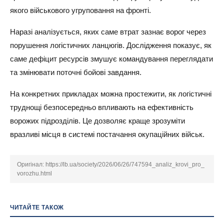
якого військового угруповання на фронті.
Наразі аналізується, яких саме втрат зазнає ворог через
порушення логістичних ланцюгів. Дослідження показує, як
саме дефіцит ресурсів змушує командування переглядати
та змінювати поточні бойові завдання.
На конкретних прикладах можна простежити, як логістичні
труднощі безпосередньо впливають на ефективність
ворожих підрозділів. Це дозволяє краще зрозуміти
вразливі місця в системі постачання окупаційних військ.
Оригінал:
https://lb.ua/society/2026/06/26/747594_analiz_krovi_pro_
vorozhu.html
ЧИТАЙТЕ ТАКОЖ