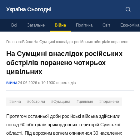
Україна Сьогодні
Всі
Загальне
Війна
Політика
Світ
Економіка
Головна
›
Війна
›
На Сумщині внаслідок російських обстрілів поранено…
На Сумщині внаслідок російських
обстрілів поранено чотирьох
цивільних
24.06.2026 о 10:19
30 переглядів
ВІЙНА
#війна
#обстріли
#Сумщина
#цивільні
#поранено
Протягом останньої доби російські війська здійснили
понад 60 обстрілів прикордонних територій Сумської
області. Під ворожим вогнем опинилися 30 населених