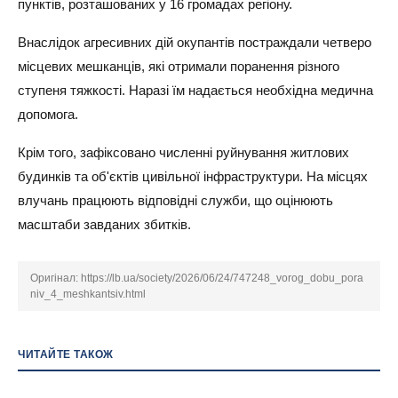
пунктів, розташованих у 16 громадах регіону.
Внаслідок агресивних дій окупантів постраждали четверо
місцевих мешканців, які отримали поранення різного
ступеня тяжкості. Наразі їм надається необхідна медична
допомога.
Крім того, зафіксовано численні руйнування житлових
будинків та об'єктів цивільної інфраструктури. На місцях
влучань працюють відповідні служби, що оцінюють
масштаби завданих збитків.
Оригінал:
https://lb.ua/society/2026/06/24/747248_vorog_dobu_pora
niv_4_meshkantsiv.html
ЧИТАЙТЕ ТАКОЖ