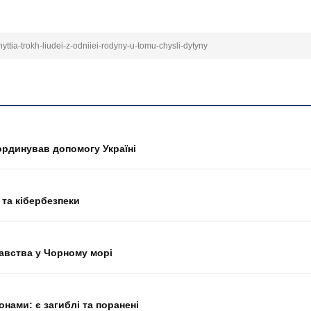
ttia-trokh-liudei-z-odniiei-rodyny-u-tomu-chysli-dytyny
ординував допомогу Україні
 та кібербезпеки
авства у Чорному морі
нами: є загиблі та поранені