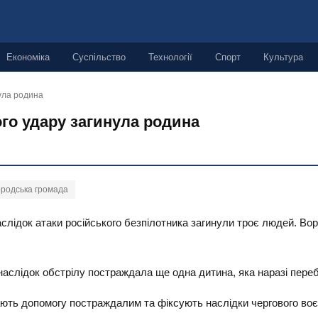
Економіка
Суспільство
Технології
Спорт
Культура
ула родина
го удару загинула родина
родська громада
аслідок атаки російського безпілотника загинули троє людей. В
наслідок обстрілу постраждала ще одна дитина, яка наразі переб
дають допомогу постраждалим та фіксують наслідки чергового воє