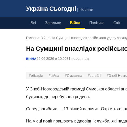
Україна Сьогодні
| Новини
Всі
Загальне
Війна
Політика
Світ
Головна
›
Війна
›
На Сумщині внаслідок російського удару загин
На Сумщині внаслідок російсько
22.06.2026 о 10:00
31 переглядів
ВІЙНА
#обстріл
#війна
#Сумщина
#загиблі
#Зноб-Новго
У Зноб-Новгородській громаді Сумської області вн
будинок, де перебувала родина.
Серед загиблих — 13-річний хлопчик. Окрім того, в
На місці події працюють відповідні служби, які на