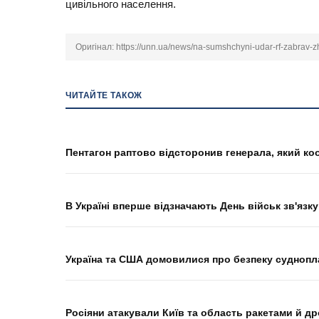
цивільного населення.
Оригінал:
https://unn.ua/news/na-sumshchyni-udar-rf-zabrav-zhy
ЧИТАЙТЕ ТАКОЖ
Пентагон раптово відсторонив генерала, який ко
В Україні вперше відзначають День військ зв'язку
Україна та США домовилися про безпеку суднопл
Росіяни атакували Київ та область ракетами й дро