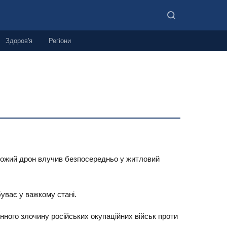
Здоров'я
Регіони
орожий дрон влучив безпосередньо у житловий
уває у важкому стані.
нного злочину російських окупаційних військ проти