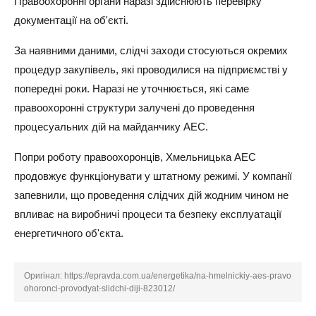
Правоохоронні органи наразі здійснюють перевірку
документації на об'єкті.
За наявними даними, слідчі заходи стосуються окремих
процедур закупівель, які проводилися на підприємстві у
попередні роки. Наразі не уточнюється, які саме
правоохоронні структури залучені до проведення
процесуальних дій на майданчику АЕС.
Попри роботу правоохоронців, Хмельницька АЕС
продовжує функціонувати у штатному режимі. У компанії
запевнили, що проведення слідчих дій жодним чином не
впливає на виробничі процеси та безпеку експлуатації
енергетичного об'єкта.
Оригінал:
https://epravda.com.ua/energetika/na-hmelnickiy-aes-pravo
ohoronci-provodyat-slidchi-diji-823012/