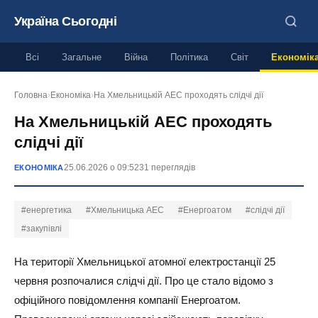
Україна Сьогодні
Всі
Загальне
Війна
Політика
Світ
Економік
Головна
›
Економіка
›
На Хмельницькій АЕС проходять слідчі дії
На Хмельницькій АЕС проходять
слідчі дії
25.06.2026 о 09:52
31 переглядів
ЕКОНОМІКА
#енергетика
#Хмельницька АЕС
#Енергоатом
#слідчі дії
#закупівлі
На території Хмельницької атомної електростанції 25
червня розпочалися слідчі дії. Про це стало відомо з
офіційного повідомлення компанії Енергоатом.