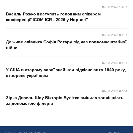
07.08.2026 10:07
Василь Рожко виступить головним спікером
конференції ICOM ICR - 2026 у Норвегії
07.08.2026 09:57
Де живе співачка Софія Ротару під час повномасштабної
війни
07.08.2026 09:51
У США в старому сараї знайшли рідкісне авто 1940 року,
створене українцем
06.08.2026 09:53
Зірка Дизель Шоу Вікторія Булітко змінила зовнішність
за допомогою філерів