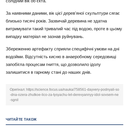
солідний вік об'єкта.
За наявними даними, вік цієї дерев'яної скульптури сягає
близько тисячі років. Зазвичай деревина не здатна
витримувати такий тривалий час під водою, проте в цьому
випадку матеріал не зазнав руйнувань.
Збереженню артефакту сприяли специфічні умови на дні
водойми. Відсутність кисню в анаеробному середовищі
запобігла процесам гниття, що дозволило ідолу
залишитися в гарному стані до наших днів.
Оригінал:
https://science.focus.ua/nauka/758561-dayvery-podnyali-so
-dna-ozera-zhutkoe-lico-za-tysyachu-let-derevyannyy-idol-sovsem-ne
-sgnil
ЧИТАЙТЕ ТАКОЖ