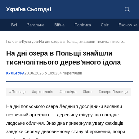
Україна Сьогодні
Всі
Загальне
Війна
Політика
Світ
Економіка
Головна
›
Культура
›
На дні озера в Польщі знайшли тисячолітнього…
На дні озера в Польщі знайшли
тисячолітнього дерев'яного ідола
23.06.2026 о 10:02
34 переглядів
КУЛЬТУРА
#Польща
#археологія
#знахідка
#ідол
#озеро Ледниця
На дні польського озера Ледниця дослідники виявили
незвичний артефакт — дерев'яну фігуру, що нагадує
людське обличчя. Знахідка привернула увагу фахівців
завдяки своєму дивовижному стану збереження, попри