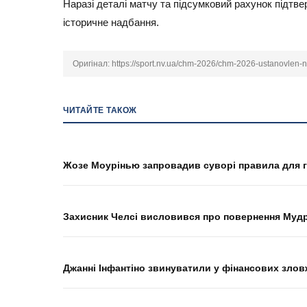
Наразі деталі матчу та підсумковий рахунок підтве
історичне надбання.
Оригінал:
https://sport.nv.ua/chm-2026/chm-2026-ustanovlen-n
ЧИТАЙТЕ ТАКОЖ
Жозе Моурінью запровадив суворі правила для г
Захисник Челсі висловився про повернення Мудри
Джанні Інфантіно звинуватили у фінансових злов