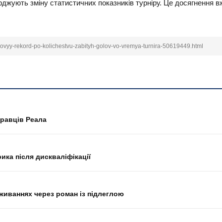
рджують зміну статистичних показників турніру. Це досягнення в
ovyy-rekord-po-kolichestvu-zabityh-golov-vo-vremya-turnira-50619449.html
равців Реала
ка після дискваліфікації
живаннях через роман із підлеглою