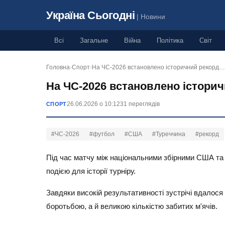
Україна Сьогодні
| Новини
Всі
Загальне
Війна
Політика
Світ
Головна
›
Спорт
›
На ЧС-2026 встановлено історичний рекорд…
На ЧС-2026 встановлено історич
26.06.2026 о 10:12
31 переглядів
СПОРТ
#ЧС-2026
#футбол
#США
#Туреччина
#рекорд
Під час матчу між національними збірними США та 
подією для історії турніру.
Завдяки високій результативності зустрічі вдалос
боротьбою, а й великою кількістю забитих м'ячів.