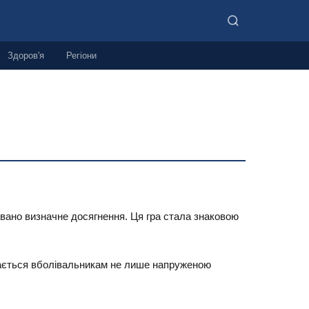
Здоров'я
Регіони
овано визначне досягнення. Ця гра стала знаковою
ятається вболівальникам не лише напруженою