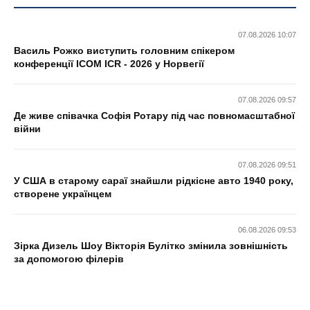
07.08.2026 10:07
Василь Рожко виступить головним спікером
конференції ICOM ICR - 2026 у Норвегії
07.08.2026 09:57
Де живе співачка Софія Ротару під час повномасштабної
війни
07.08.2026 09:51
У США в старому сараї знайшли рідкісне авто 1940 року,
створене українцем
06.08.2026 09:53
Зірка Дизель Шоу Вікторія Булітко змінила зовнішність
за допомогою філерів