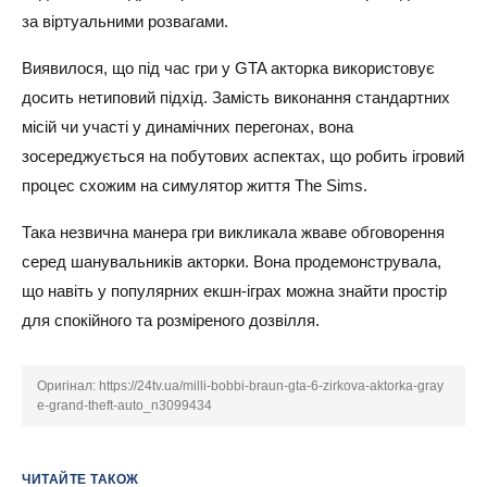
за віртуальними розвагами.
Виявилося, що під час гри у GTA акторка використовує
досить нетиповий підхід. Замість виконання стандартних
місій чи участі у динамічних перегонах, вона
зосереджується на побутових аспектах, що робить ігровий
процес схожим на симулятор життя The Sims.
Така незвична манера гри викликала жваве обговорення
серед шанувальників акторки. Вона продемонструвала,
що навіть у популярних екшн-іграх можна знайти простір
для спокійного та розміреного дозвілля.
Оригінал:
https://24tv.ua/milli-bobbi-braun-gta-6-zirkova-aktorka-gray
e-grand-theft-auto_n3099434
ЧИТАЙТЕ ТАКОЖ