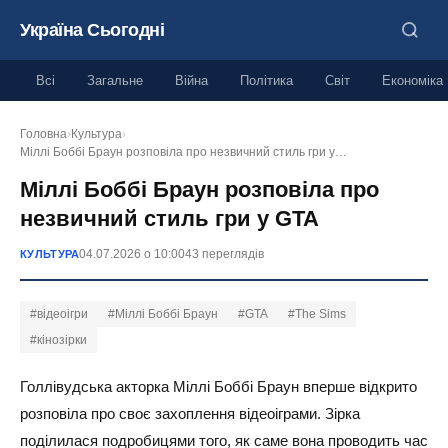
Україна Сьогодні
Всі
Загальне
Війна
Політика
Світ
Економіка
Головна
›
Культура
›
Міллі Боббі Браун розповіла про незвичний стиль гри у…
Міллі Боббі Браун розповіла про
незвичний стиль гри у GTA
04.07.2026 о 10:00
43 переглядів
КУЛЬТУРА
#відеоігри
#Міллі Боббі Браун
#GTA
#The Sims
#кінозірки
Голлівудська акторка Міллі Боббі Браун вперше відкрито
розповіла про своє захоплення відеоіграми. Зірка
поділилася подробицями того, як саме вона проводить час