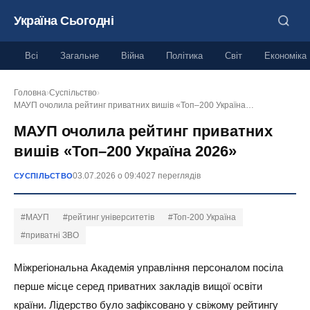
Україна Сьогодні
Всі
Загальне
Війна
Політика
Світ
Економіка
Головна
›
Суспільство
›
МАУП очолила рейтинг приватних вишів «Топ–200 Україна…
МАУП очолила рейтинг приватних
вишів «Топ–200 Україна 2026»
03.07.2026 о 09:40
27 переглядів
СУСПІЛЬСТВО
#МАУП
#рейтинг університетів
#Топ-200 Україна
#приватні ЗВО
Міжрегіональна Академія управління персоналом посіла
перше місце серед приватних закладів вищої освіти
країни. Лідерство було зафіксовано у свіжому рейтингу