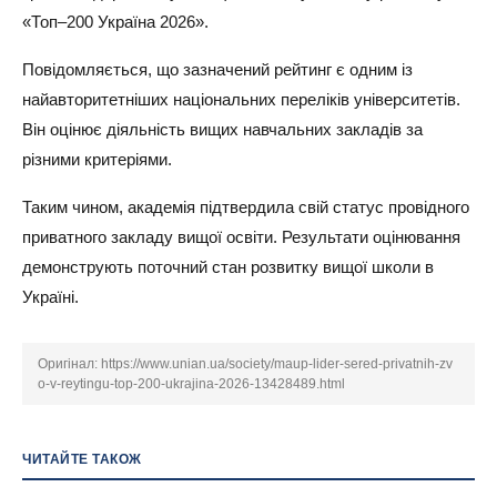
«Топ–200 Україна 2026».
Повідомляється, що зазначений рейтинг є одним із
найавторитетніших національних переліків університетів.
Він оцінює діяльність вищих навчальних закладів за
різними критеріями.
Таким чином, академія підтвердила свій статус провідного
приватного закладу вищої освіти. Результати оцінювання
демонструють поточний стан розвитку вищої школи в
Україні.
Оригінал:
https://www.unian.ua/society/maup-lider-sered-privatnih-zv
o-v-reytingu-top-200-ukrajina-2026-13428489.html
ЧИТАЙТЕ ТАКОЖ