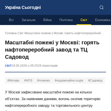
Україна Сьогодні
Всі
Загальне
Війна
Політика
Світ
Економіка
Головна
›
Світ
›
Масштабні пожежі у Москві: горять нафтопереробний…
Масштабні пожежі у Москві: горять
нафтопереробний завод та ТЦ
Садовод
18.06.2026 о 09:25
29 переглядів
СВІТ
#Москва
#НПЗ
#пожежа
#надзвичайна подія
#Садовод
У Москві зафіксовано масштабні пожежі на кількох
об'єктах. За наявними даними, вогонь охопив територію
нафтопереробного заводу та торговельного центру