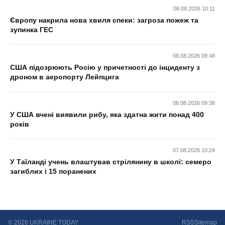
08.08.2026 10:11
Європу накрила нова хвиля спеки: загроза пожеж та
зупинка ГЕС
08.08.2026 09:48
США підозрюють Росію у причетності до інциденту з
дроном в аеропорту Лейпцига
08.08.2026 09:38
У США вчені виявили рибу, яка здатна жити понад 400
років
07.08.2026 10:24
У Таїланді учень влаштував стрілянину в школі: семеро
загиблих і 15 поранених
© 2026 UKRAINE TODAY
RSS
Sitemap