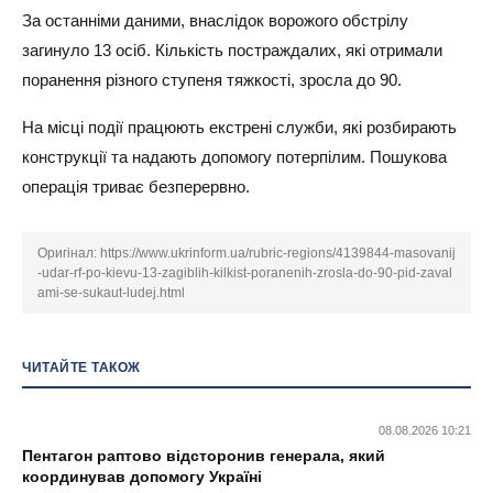
За останніми даними, внаслідок ворожого обстрілу
загинуло 13 осіб. Кількість постраждалих, які отримали
поранення різного ступеня тяжкості, зросла до 90.
На місці події працюють екстрені служби, які розбирають
конструкції та надають допомогу потерпілим. Пошукова
операція триває безперервно.
Оригінал:
https://www.ukrinform.ua/rubric-regions/4139844-masovanij
-udar-rf-po-kievu-13-zagiblih-kilkist-poranenih-zrosla-do-90-pid-zaval
ami-se-sukaut-ludej.html
ЧИТАЙТЕ ТАКОЖ
08.08.2026 10:21
Пентагон раптово відсторонив генерала, який
координував допомогу Україні