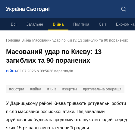
Україна Сьогодні
Всі
Загальне
Війна
Політика
Світ
Економіка
Головна
›
Війна
›
Масований удар по Києву: 13 загиблих та 90 поранених
Масований удар по Києву: 13
загиблих та 90 поранених
02.07.2026 о 09:56
28 переглядів
ВІЙНА
#обстріл
#війна
#Київ
#жертви
#рятувальна операція
У Дарницькому районі Києва тривають рятувальні роботи
після масованої російської атаки. Під завалами
зруйнованих будівель продовжують шукати людей, серед
яких 15-річна дівчина та члени її родини.