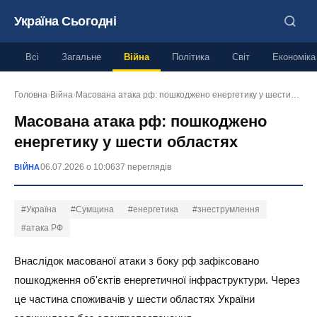
Україна Сьогодні
Всі
Загальне
Війна
Політика
Світ
Економіка
Головна
›
Війна
›
Масована атака рф: пошкоджено енергетику у шести…
Масована атака рф: пошкоджено
енергетику у шести областях
06.07.2026 о 10:06
37 переглядів
ВІЙНА
#Україна
#Сумщина
#енергетика
#знеструмлення
#атака РФ
Внаслідок масованої атаки з боку рф зафіксовано
пошкодження об'єктів енергетичної інфраструктури. Через
це частина споживачів у шести областях України