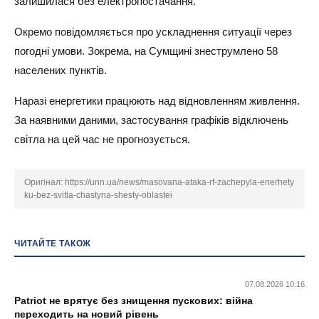
залишилася без електропостачання.
Окремо повідомляється про ускладнення ситуації через
погодні умови. Зокрема, на Сумщині знеструмлено 58
населених пунктів.
Наразі енергетики працюють над відновленням живлення.
За наявними даними, застосування графіків відключень
світла на цей час не прогнозується.
Оригінал:
https://unn.ua/news/masovana-ataka-rf-zachepyla-enerhety
ku-bez-svitla-chastyna-shesty-oblastei
ЧИТАЙТЕ ТАКОЖ
07.08.2026 10:16
Patriot не врятує без знищення пускових: війна
переходить на новий рівень