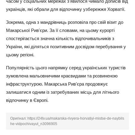
часом у соціальних мережах з'явилося чимало дописів від
українців, які обрали для відпочинку узбережжя Хорватії.
Зокрема, одна з мандрівниць розповіла про свій візит до
Макарської Рив'єри. За її словами, на цьому курорті
спостерігається значна кількість відпочивальників з
України, які діляться позитивним досвідом перебування у
цьому регіоні.
Популярність цього напрямку серед українських туристів
зумовлена мальовничими краєвидами та розвиненою
інфраструктурою. Макарська Рив'єра продовжує
залишатися одним із затребуваних місць для літнього
відпочинку в Європі.
Оригінал:
https://24tv.ua/makarska-rivyera-horvatiyi-mistse-de-naybils
he-vidpochivayut_n3096905