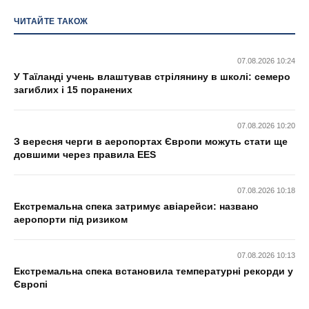
ЧИТАЙТЕ ТАКОЖ
07.08.2026 10:24
У Таїланді учень влаштував стрілянину в школі: семеро
загиблих і 15 поранених
07.08.2026 10:20
З вересня черги в аеропортах Європи можуть стати ще
довшими через правила EES
07.08.2026 10:18
Екстремальна спека затримує авіарейси: названо
аеропорти під ризиком
07.08.2026 10:13
Екстремальна спека встановила температурні рекорди у
Європі