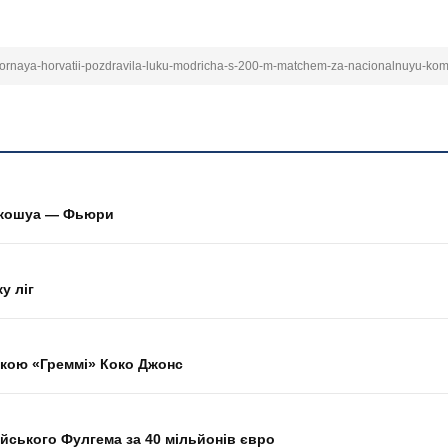
sbornaya-horvatii-pozdravila-luku-modricha-s-200-m-matchem-za-nacionalnuyu-k
 Джошуа — Фьюри
у ліг
ркою «Греммі» Коко Джонс
йського Фулгема за 40 мільйонів євро