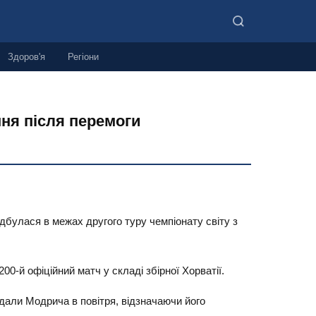
Здоров'я
Регіони
ння після перемоги
дбулася в межах другого туру чемпіонату світу з
0-й офіційний матч у складі збірної Хорватії.
идали Модрича в повітря, відзначаючи його