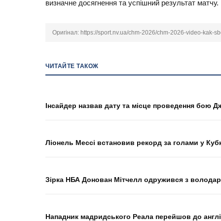
визначне досягнення та успішний результат матчу.
Оригінал:
https://sport.nv.ua/chm-2026/chm-2026-video-kak-
ЧИТАЙТЕ ТАКОЖ
Інсайдер назвав дату та місце проведення бою
Ліонель Мессі встановив рекорд за голами у Кубк
Зірка НБА Донован Мітчелл одружився з волода
Нападник мадридського Реала перейшов до англі