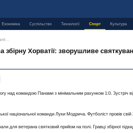
Економіка
Суспільство
Технології
Спорт
Культура
атії:…
за збірну Хорватії: зворушливе святкува
могу над командою Панами з мінімальним рахунком 1:0. Зустріч ві
кої національної команди Луки Модрича. Футболіст провів свій 20
ли для ветерана святковий прийом на полі. Гравці збірної підк