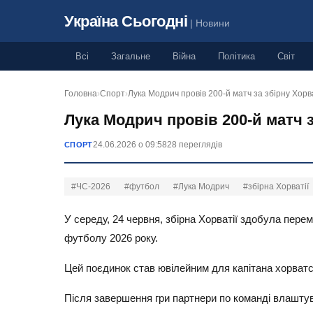
Україна Сьогодні
| Новини
Всі
Загальне
Війна
Політика
Світ
Головна
›
Спорт
›
Лука Модрич провів 200-й матч за збірну Хорв
Лука Модрич провів 200-й матч 
24.06.2026 о 09:58
28 переглядів
СПОРТ
#ЧС-2026
#футбол
#Лука Модрич
#збірна Хорватії
У середу, 24 червня, збірна Хорватії здобула пере
футболу 2026 року.
Цей поєдинок став ювілейним для капітана хорватсь
Після завершення гри партнери по команді влаштува