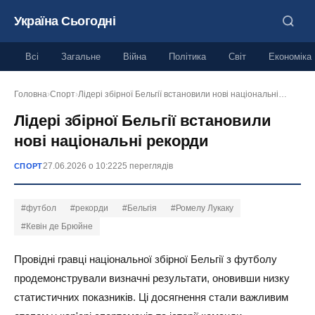
Україна Сьогодні
Всі
Загальне
Війна
Політика
Світ
Економіка
Головна
›
Спорт
›
Лідері збірної Бельгії встановили нові національні…
Лідері збірної Бельгії встановили
нові національні рекорди
27.06.2026 о 10:22
25 переглядів
СПОРТ
#футбол
#рекорди
#Бельгія
#Ромелу Лукаку
#Кевін де Брюйне
Провідні гравці національної збірної Бельгії з футболу
продемонстрували визначні результати, оновивши низку
статистичних показників. Ці досягнення стали важливим