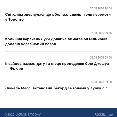
07.08.2026 10:04
Світоліна звернулася до вболівальників після перемоги
у Торонто
07.08.2026 09:46
Колишня наречена Луки Дончича вимагає 50 мільйонів
доларів через новий позов
06.08.2026 09:56
Інсайдер назвав дату та місце проведення бою Джошуа
— Фьюри
06.08.2026 09:50
Ліонель Мессі встановив рекорд за голами у Кубку ліг
© 2026 UKRAINE TODAY
RSS
Sitemap