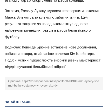
етапом у кар'єрі спортсменів та історії команди.
Зокрема, Ромелу Лукаку вдалося перевершити показник
Марка Вільмотса за кількістю забитих м'ячів. Цей
результат закріпив за нападником статус одного з
найрезультативніших гравців в історії бельгійського
футболу.
Водночас Кевін де Брюйне встановив нове досягнення,
побивши рекорд, який раніше належав Кім Клейстерс.
Подібні успіхи підкреслюють високий рівень майстерності
лідерів сучасної бельгійської збірної.
Оригінал:
https://korrespondent.net/sport/football/4889625-lydery-sbo
rnoi-belhyy-ustanovyly-novye-rekordy
ЧИТАЙТЕ ТАКОЖ