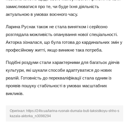
замислюватися про те, чи буде їхня діяльність
актуальною в умовах воєнного часу.
Ларина Руснак також не стала винятком і серйозно
розглядала можливість опанування нової спеціальності.
Акторка зізналася, що була готова до кардинальних змін у
професійному житті, якщо виникне така потреба.
Подібні роздуми стали характерними для багатьох діячів
культури, які шукали способи адаптуватися до нових
реалій. Готовність до перекваліфікації стала одним із
проявів пошуку стабільності в умовах масштабних
викликів.
Оригінал:
https://24tv.ua/larina-rusnak-dumala-buti-taksistkoyu-shho-s
kazala-aktorka_n3098294