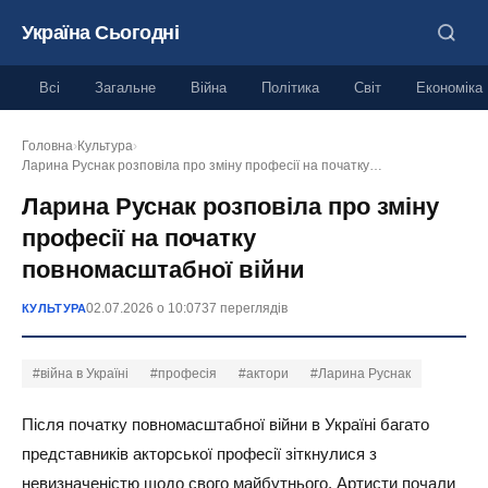
Україна Сьогодні
Всі
Загальне
Війна
Політика
Світ
Економіка
Головна
›
Культура
›
Ларина Руснак розповіла про зміну професії на початку…
Ларина Руснак розповіла про зміну
професії на початку
повномасштабної війни
02.07.2026 о 10:07
37 переглядів
КУЛЬТУРА
#війна в Україні
#професія
#актори
#Ларина Руснак
Після початку повномасштабної війни в Україні багато
представників акторської професії зіткнулися з
невизначеністю щодо свого майбутнього. Артисти почали