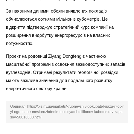
За наявними даними, обсяги виявлених покладів
обчислюються сотнями мільйонів кубометрів. Це
відкриття підтверджує стратегічний курс компанії на
розширення видобутку енергоресурсів на власних
потужностях.
Проєкт на родовищі Ziyang Dongfeng є частиною
масштабної програми з освоєння важкодоступних запасів
вуглеводнів. Отримані результати геологічної розвідки
мають важливе значення для подальшого розвитку
енергетичного сектору країни.
Оригінал:
https://biz.nv.ua/markets/krupneyshiy-pokupatel-gaza-rf-otkr
yl-ogromnoe-mestorozhdenie-s-sotnyami-millionov-kubometrov-zapa
sov-50616888.html