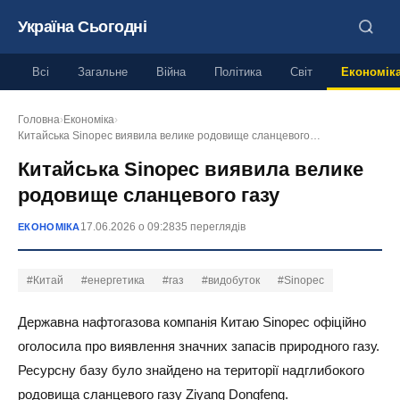
Україна Сьогодні
Всі
Загальне
Війна
Політика
Світ
Економік
Головна
›
Економіка
›
Китайська Sinopec виявила велике родовище сланцевого…
Китайська Sinopec виявила велике
родовище сланцевого газу
17.06.2026 о 09:28
35 переглядів
ЕКОНОМІКА
#Китай
#енергетика
#газ
#видобуток
#Sinopec
Державна нафтогазова компанія Китаю Sinopec офіційно
оголосила про виявлення значних запасів природного газу.
Ресурсну базу було знайдено на території надглибокого
родовища сланцевого газу Ziyang Dongfeng.