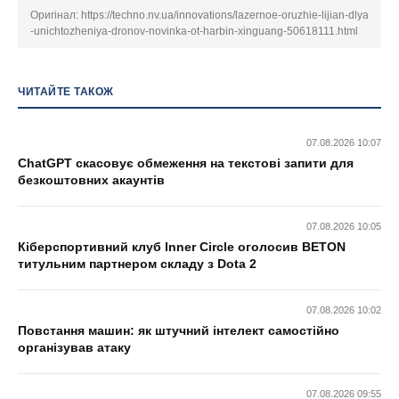
Оригінал:
https://techno.nv.ua/innovations/lazernoe-oruzhie-lijian-dlya
-unichtozheniya-dronov-novinka-ot-harbin-xinguang-50618111.html
ЧИТАЙТЕ ТАКОЖ
07.08.2026 10:07
ChatGPT скасовує обмеження на текстові запити для
безкоштовних акаунтів
07.08.2026 10:05
Кіберспортивний клуб Inner Circle оголосив BETON
титульним партнером складу з Dota 2
07.08.2026 10:02
Повстання машин: як штучний інтелект самостійно
організував атаку
07.08.2026 09:55