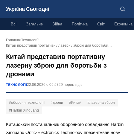
Україна Сьогодні
Всі
Загальне
Війна
Політика
Світ
Економіка
Головна
›
Технології
›
Китай представив портативну лазерну зброю для боротьби…
Китай представив портативну
лазерну зброю для боротьби з
дронами
22.06.2026 о 09:57
29 переглядів
ТЕХНОЛОГІЇ
#оборонні технології
#дрони
#Китай
#лазерна зброя
#Harbin Xinguang
Китайський постачальник оборонного обладнання Harbin
Xinguang Optic-Electronics Technology презентував нову