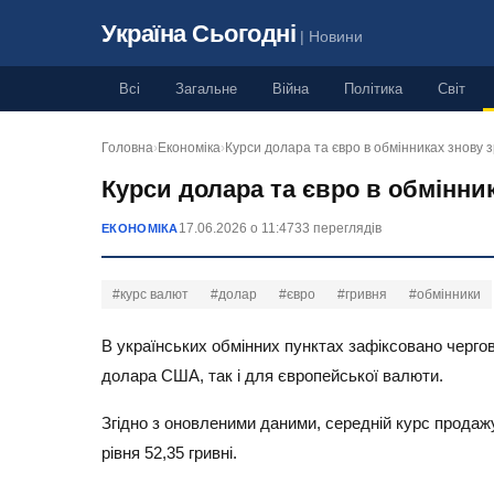
Україна Сьогодні
| Новини
Всі
Загальне
Війна
Політика
Світ
Головна
›
Економіка
›
Курси долара та євро в обмінниках знову 
Курси долара та євро в обмінни
17.06.2026 о 11:47
33 переглядів
ЕКОНОМІКА
#курс валют
#долар
#євро
#гривня
#обмінники
В українських обмінних пунктах зафіксовано чергов
долара США, так і для європейської валюти.
Згідно з оновленими даними, середній курс продажу
рівня 52,35 гривні.