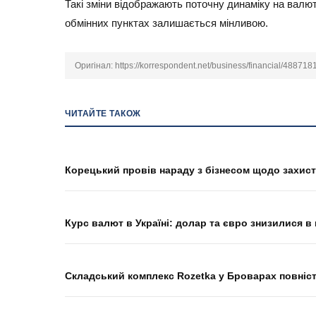
Такі зміни відображають поточну динаміку на валют
обмінних пунктах залишається мінливою.
Оригінал:
https://korrespondent.net/business/financial/48871
ЧИТАЙТЕ ТАКОЖ
Корецький провів нараду з бізнесом щодо захист
Курс валют в Україні: долар та євро знизилися в 
Складський комплекс Rozetka у Броварах повніс