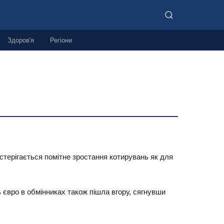
Здоров'я
Регіони
стерігається помітне зростання котирувань як для
 євро в обмінниках також пішла вгору, сягнувши