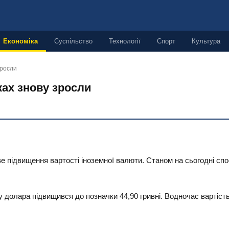
Економіка
Суспільство
Технології
Спорт
Культура
зросли
ках знову зросли
е підвищення вартості іноземної валюти. Станом на сьогодні спо
 долара підвищився до позначки 44,90 гривні. Водночас вартість