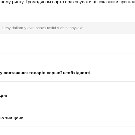
ному ринку. Громадянам варто враховувати ці показники при план
81-kursy-dollara-y-evro-snova-rastut-v-obmennykakh
у постачання товарів першої необхідності
ціні
тю знищено