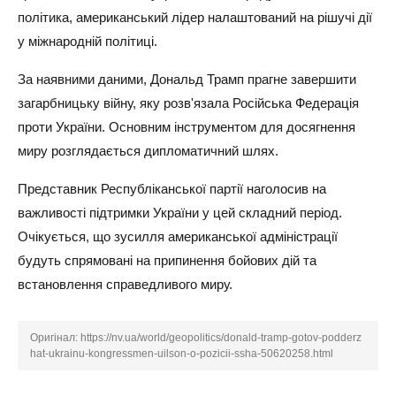
політика, американський лідер налаштований на рішучі дії
у міжнародній політиці.
За наявними даними, Дональд Трамп прагне завершити
загарбницьку війну, яку розв'язала Російська Федерація
проти України. Основним інструментом для досягнення
миру розглядається дипломатичний шлях.
Представник Республіканської партії наголосив на
важливості підтримки України у цей складний період.
Очікується, що зусилля американської адміністрації
будуть спрямовані на припинення бойових дій та
встановлення справедливого миру.
Оригінал:
https://nv.ua/world/geopolitics/donald-tramp-gotov-podderz
hat-ukrainu-kongressmen-uilson-o-pozicii-ssha-50620258.html