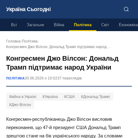
Україна Сьогодні
Всі
Загальне
Війна
Політика
Світ
Економіка
Головна
›
Політика
›
Конгресмен Джо Вілсон: Дональд Трамп підтримає народ…
Конгресмен Джо Вілсон: Дональд
Трамп підтримає народ України
30.06.2026 о 10:02
37 переглядів
ПОЛІТИКА
#війна в Україні
#Україна
#США
#Дональд Трамп
#Джо Вілсон
Конгресмен-республіканець Джо Вілсон висловив
переконання, що 47-й президент США Дональд Трамп
зрештою стане на бік українського народу. За словами