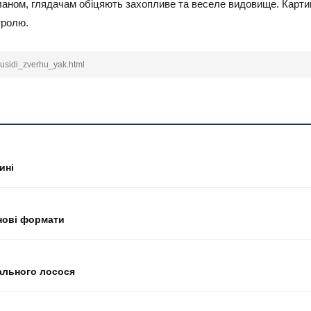
ланом, глядачам обіцяють захопливе та веселе видовище. Картин
тролю.
susidi_zverhu_yak.html
ині
 нові формати
ального лосося