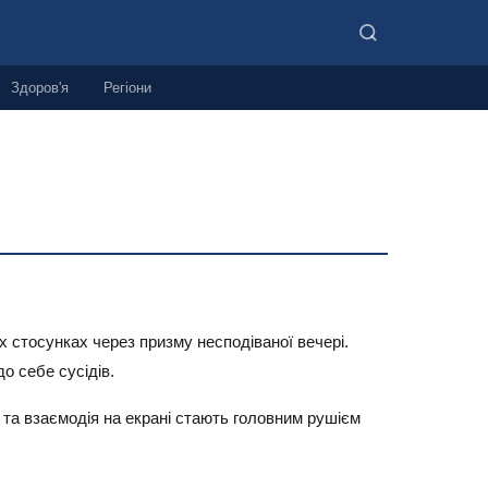
Здоров'я
Регіони
 стосунках через призму несподіваної вечері.
о себе сусідів.
 та взаємодія на екрані стають головним рушієм