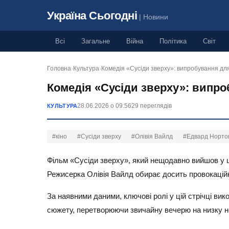
Україна Сьогодні
| Новини
Всі
Загальне
Війна
Політика
Світ
Головна
›
Культура
›
Комедія «Сусіди зверху»: випробування д
Комедія «Сусіди зверху»: випр
28.06.2026 о 09:56
29 переглядів
КУЛЬТУРА
#кіно
#Сусіди зверху
#Олівія Вайлд
#Едвард Норто
Фільм «Сусіди зверху», який нещодавно вийшов у ш
Режисерка Олівія Вайлд обирає досить провокаційн
За наявними даними, ключові ролі у цій стрічці ви
сюжету, перетворюючи звичайну вечерю на низку н