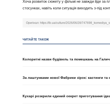
Хоча розвиток сюжету у фільмі не завжди йде за п
стосунках, навіть коли ситуація виходить з-під кон
Оригінал:
https://lb.ua/culture/2026/06/28/747698_komediya_
ЧИТАЙТЕ ТАКОЖ
Колоритні назви будівель та помешкань на Галич
За лаштунками нової Фабрики зірок: кастинги та
Кухарі розкрили єдиний секрет приготування іде