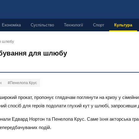
Економіка
Суспільство
Технології
Спорт
Культура
ля шлюбу
обування для шлюбу
н
#Пенелопа Крус
ирокий прокат, пропонує глядачам поглянути на кризу у сімейних
ий спосіб для героїв подолати глухий кут у шлюбі, запросивши д
конали Едвард Нортон та Пенелопа Крус. Саме їхня акторська гра
епередбачуваних подій.