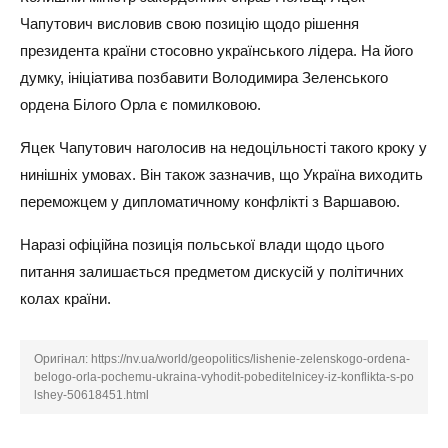
Чапутович висловив свою позицію щодо рішення
президента країни стосовно українського лідера. На його
думку, ініціатива позбавити Володимира Зеленського
ордена Білого Орла є помилковою.
Яцек Чапутович наголосив на недоцільності такого кроку у
нинішніх умовах. Він також зазначив, що Україна виходить
переможцем у дипломатичному конфлікті з Варшавою.
Наразі офіційна позиція польської влади щодо цього
питання залишається предметом дискусій у політичних
колах країни.
Оригінал:
https://nv.ua/world/geopolitics/lishenie-zelenskogo-ordena-
belogo-orla-pochemu-ukraina-vyhodit-pobeditelnicey-iz-konflikta-s-po
lshey-50618451.html