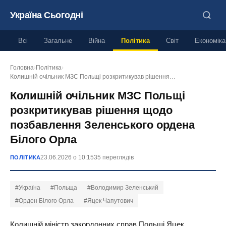
Україна Сьогодні
Всі
Загальне
Війна
Політика
Світ
Економіка
Головна
›
Політика
›
Колишній очільник МЗС Польщі розкритикував рішення…
Колишній очільник МЗС Польщі
розкритикував рішення щодо
позбавлення Зеленського ордена
Білого Орла
23.06.2026 о 10:15
35 переглядів
ПОЛІТИКА
#Україна
#Польща
#Володимир Зеленський
#Орден Білого Орла
#Яцек Чапутович
Колишній міністр закордонних справ Польщі Яцек