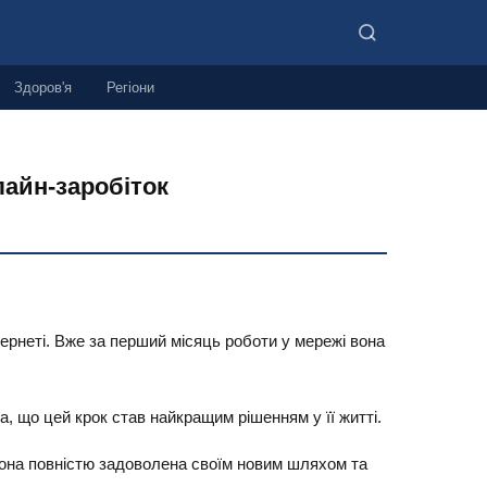
Здоров'я
Регіони
айн-заробіток
тернеті. Вже за перший місяць роботи у мережі вона
, що цей крок став найкращим рішенням у її житті.
. Вона повністю задоволена своїм новим шляхом та