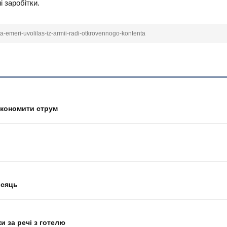
і заробітки.
a-emeri-uvolilas-iz-armii-radi-otkrovennogo-kontenta
 економити струм
ісяць
и за речі з готелю