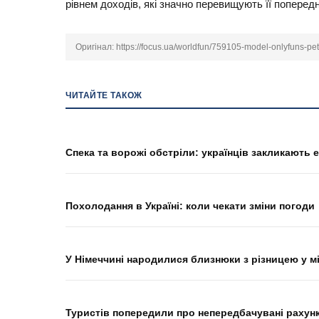
рівнем доходів, які значно перевищують її попередн
Оригінал:
https://focus.ua/worldfun/759105-model-onlyfuns-pet
ЧИТАЙТЕ ТАКОЖ
Спека та ворожі обстріли: українців закликають
Похолодання в Україні: коли чекати зміни погоди
У Німеччині народилися близнюки з різницею у м
Туристів попередили про непередбачувані рахунк