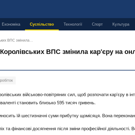
Економіка
Суспільство
Технології
Спорт
Культура
ських ВПС змінила…
оролівських ВПС змінила кар'єру на онл
робіток
олівських військово-повітряних сил, щоб розпочати кар'єру в ін
іваленті становить близько 595 тисяч гривень.
носить їй шестизначні суми прибутку щомісяця. Вона переконана
піх та фінансові досягнення після зміни професійної діяльності