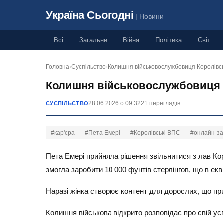
Україна Сьогодні
| Новини
Всі
Загальне
Війна
Політика
Світ
Головна
›
Суспільство
›
Колишня військовослужбовиця Королів
Колишня військовослужбовиця К
28.06.2026 о 09:32
21 переглядів
СУСПІЛЬСТВО
#кар'єра
#Пета Емері
#Королівські ВПС
#онлайн-за
Пета Емері прийняла рішення звільнитися з лав Кор
змогла заробити 10 000 фунтів стерлінгов, що в екв
Наразі жінка створює контент для дорослих, що при
Колишня військова відкрито розповідає про свій ус