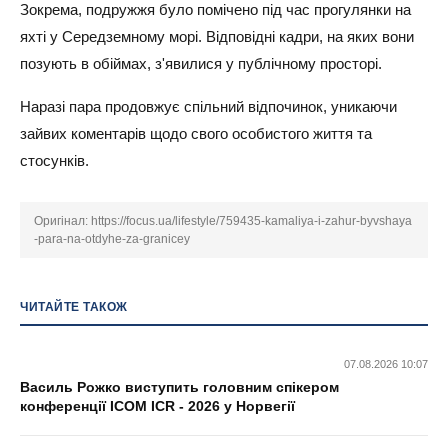
Зокрема, подружжя було помічено під час прогулянки на
яхті у Середземному морі. Відповідні кадри, на яких вони
позують в обіймах, з'явилися у публічному просторі.
Наразі пара продовжує спільний відпочинок, уникаючи
зайвих коментарів щодо свого особистого життя та
стосунків.
Оригінал:
https://focus.ua/lifestyle/759435-kamaliya-i-zahur-byvshaya
-para-na-otdyhe-za-granicey
ЧИТАЙТЕ ТАКОЖ
07.08.2026 10:07
Василь Рожко виступить головним спікером
конференції ICOM ICR - 2026 у Норвегії