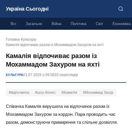
Україна Сьогодні
Всі
Загальне
Війна
Політика
Світ
Економіка
Головна
›
Культура
›
Камалія відпочиває разом із Мохаммадом Захуром на яхті
Камалія відпочиває разом із
Мохаммадом Захуром на яхті
01.07.2026 о 09:58
33 переглядів
КУЛЬТУРА
#відпочинок
#шоу-бізнес
#Камалія
#Мохаммад Захур
Співачка Камалія вирушила на відпочинок разом із
Мохаммадом Захуром за кордон. Пара проводить час
разом, демонструючи примирення та спільне дозвілля.