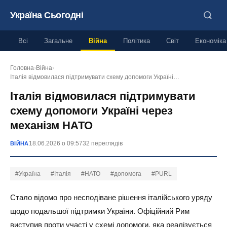
Україна Сьогодні
Всі
Загальне
Війна
Політика
Світ
Економіка
Головна
›
Війна
›
Італія відмовилася підтримувати схему допомоги Україні…
Італія відмовилася підтримувати
схему допомоги Україні через
механізм НАТО
18.06.2026 о 09:57
32 переглядів
ВІЙНА
#Україна
#Італія
#НАТО
#допомога
#PURL
Стало відомо про несподіване рішення італійського уряду
щодо подальшої підтримки України. Офіційний Рим
виступив проти участі у схемі допомоги, яка реалізується