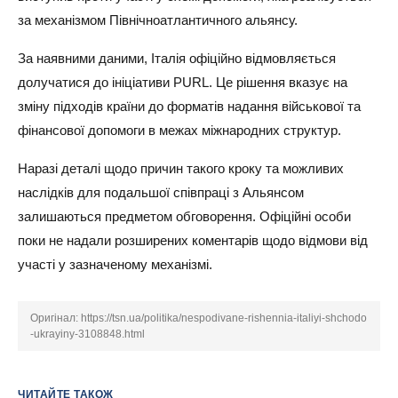
за механізмом Північноатлантичного альянсу.
За наявними даними, Італія офіційно відмовляється
долучатися до ініціативи PURL. Це рішення вказує на
зміну підходів країни до форматів надання військової та
фінансової допомоги в межах міжнародних структур.
Наразі деталі щодо причин такого кроку та можливих
наслідків для подальшої співпраці з Альянсом
залишаються предметом обговорення. Офіційні особи
поки не надали розширених коментарів щодо відмови від
участі у зазначеному механізмі.
Оригінал:
https://tsn.ua/politika/nespodivane-rishennia-italiyi-shchodo
-ukrayiny-3108848.html
ЧИТАЙТЕ ТАКОЖ