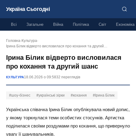
Україна Сьогодні
Всі
Загальне
Війна
Політика
Світ
Економіка
Головна
›
Культура
›
Ірина Білик відверто висловилася про кохання та другий…
Ірина Білик відверто висловилася
про кохання та другий шанс
18.06.2026 о 09:58
32 переглядів
КУЛЬТУРА
#шоу-бізнес
#українські зірки
#кохання
#Ірина Білик
Українська співачка Ірина Білик опублікувала новий допис,
у якому торкнулася теми особистих стосунків. Артистка
поділилася своїми роздумами про кохання, що привернуло
увагу її шанувальників.