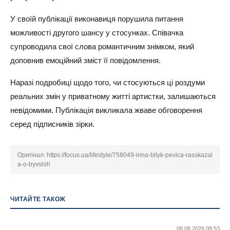
У своїй публікації виконавиця порушила питання
можливості другого шансу у стосунках. Співачка
супроводила свої слова романтичним знімком, який
доповнив емоційний зміст її повідомлення.
Наразі подробиці щодо того, чи стосуються ці роздуми
реальних змін у приватному житті артистки, залишаються
невідомими. Публікація викликала жваве обговорення
серед підписників зірки.
Оригінал:
https://focus.ua/lifestyle/758049-irina-bilyk-pevica-rasskazal
a-o-byvshih
ЧИТАЙТЕ ТАКОЖ
06.08.2026 09:53