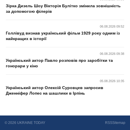
Зірка Дизель Шоу Вікторія Булітко змінила зовнішність
за допомогою філерів
06.08.2026 09:52
Голлівуд визнав український фільм 1929 року одним із
найкращих в історії
06.08.2026 09:38
Український актор Павло розповів про заробітки та
гонорари у кіно
05.08.2026 10:35
Український актор Олексій Суровцев запросив
Дженніфер Лопес на шашлики в Ірпінь
© 2026 UKRAINE TODAY
RSS
Sitemap