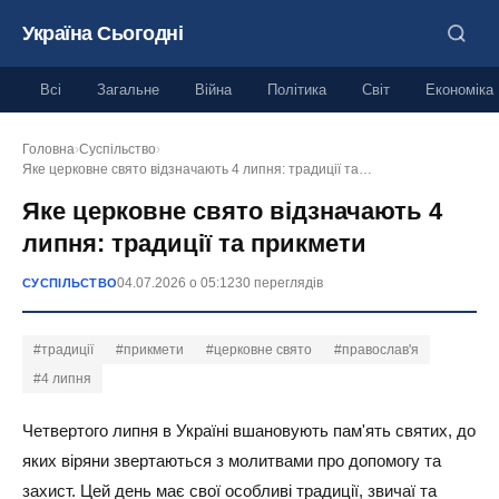
Україна Сьогодні
Всі
Загальне
Війна
Політика
Світ
Економіка
Головна
›
Суспільство
›
Яке церковне свято відзначають 4 липня: традиції та…
Яке церковне свято відзначають 4
липня: традиції та прикмети
04.07.2026 о 05:12
30 переглядів
СУСПІЛЬСТВО
#традиції
#прикмети
#церковне свято
#православ'я
#4 липня
Четвертого липня в Україні вшановують пам'ять святих, до
яких віряни звертаються з молитвами про допомогу та
захист. Цей день має свої особливі традиції, звичаї та