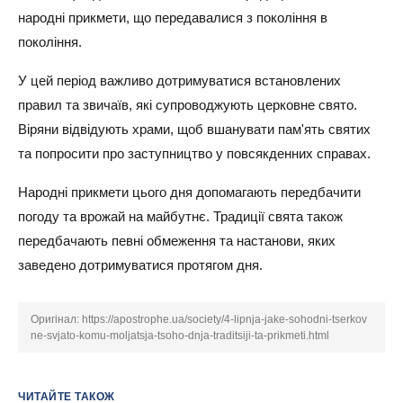
народні прикмети, що передавалися з покоління в
покоління.
У цей період важливо дотримуватися встановлених
правил та звичаїв, які супроводжують церковне свято.
Віряни відвідують храми, щоб вшанувати пам'ять святих
та попросити про заступництво у повсякденних справах.
Народні прикмети цього дня допомагають передбачити
погоду та врожай на майбутнє. Традиції свята також
передбачають певні обмеження та настанови, яких
заведено дотримуватися протягом дня.
Оригінал:
https://apostrophe.ua/society/4-lipnja-jake-sohodni-tserkov
ne-svjato-komu-moljatsja-tsoho-dnja-traditsiji-ta-prikmeti.html
ЧИТАЙТЕ ТАКОЖ