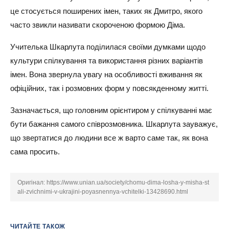
це стосується поширених імен, таких як Дмитро, якого
часто звикли називати скороченою формою Діма.
Учителька Шкарлута поділилася своїми думками щодо
культури спілкування та використання різних варіантів
імен. Вона звернула увагу на особливості вживання як
офіційних, так і розмовних форм у повсякденному житті.
Зазначається, що головним орієнтиром у спілкуванні має
бути бажання самого співрозмовника. Шкарлута зауважує,
що звертатися до людини все ж варто саме так, як вона
сама просить.
Оригінал:
https://www.unian.ua/society/chomu-dima-losha-y-misha-st
ali-zvichnimi-v-ukrajini-poyasnennya-vchitelki-13428690.html
ЧИТАЙТЕ ТАКОЖ