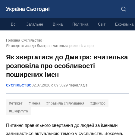
Україна Сьогодні
Всі
Загальне
Війна
Політика
Світ
Економіка
Головна
›
Суспільство
›
Як звертатися до Дмитра: вчителька розповіла про…
Як звертатися до Дмитра: вчителька
розповіла про особливості
поширених імен
02.07.2026 о 09:50
29 переглядів
СУСПІЛЬСТВО
#етикет
#імена
#правила спілкування
#Дмитро
#Шкарлута
Питання правильного звертання до людей за іменами
залишається актуальною темою у суспільстві. Зокрема,