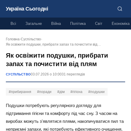
Україна Сьогодні
Всі
Загальне
Війна
Політика
Світ
Економіка
Головна
›
Суспільство
›
Як освіжити подушки, прибрати запах та почистити від…
Як освіжити подушки, прибрати
запах та почистити від плям
03.07.2026 о 10:00
31 переглядів
СУСПІЛЬСТВО
#прибирання
#поради
#дім
#гігієна
#подушки
Подушки потребують регулярного догляду для
підтримання гігієни та комфорту під час сну. З часом на
виробах можуть з'являтися плями, накопичуватися пил та
неприємні запахи, які потребують ефективного очищення.