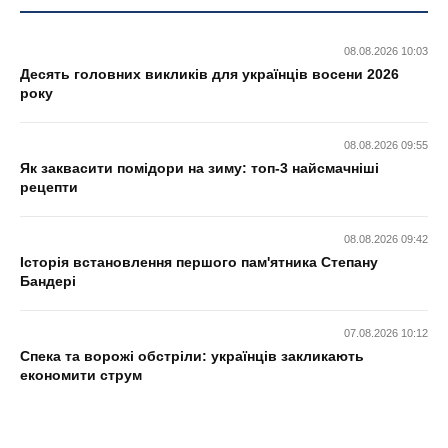
08.08.2026 10:03
Десять головних викликів для українців восени 2026
року
08.08.2026 09:55
Як заквасити помідори на зиму: топ-3 найсмачніші
рецепти
08.08.2026 09:42
Історія встановлення першого пам'ятника Степану
Бандері
07.08.2026 10:12
Спека та ворожі обстріли: українців закликають
економити струм