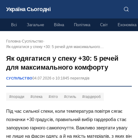
Україна Сьогодні
Всі
Загальне
Війна
Політика
Світ
Економіка
Головна
›
Суспільство
›
Як одягатися у спеку +30: 5 речей для максимального…
Як одягатися у спеку +30: 5 речей
для максимального комфорту
04.07.2026 о 10:18
45 переглядів
СУСПІЛЬСТВО
#поради
#спека
#літо
#стиль
#гардероб
Під час сильної спеки, коли температура повітря сягає
позначки +30 градусів, правильний вибір гардероба стає
запорукою гарного самопочуття. Важливо звертати увагу
не лише на фасон одягу, а й на якість матеріалів, з яких він