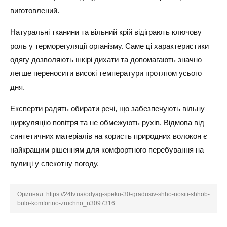
виготовлений.
Натуральні тканини та вільний крій відіграють ключову
роль у терморегуляції організму. Саме ці характеристики
одягу дозволяють шкірі дихати та допомагають значно
легше переносити високі температури протягом усього
дня.
Експерти радять обирати речі, що забезпечують вільну
циркуляцію повітря та не обмежують рухів. Відмова від
синтетичних матеріалів на користь природних волокон є
найкращим рішенням для комфортного перебування на
вулиці у спекотну погоду.
Оригінал:
https://24tv.ua/odyag-speku-30-gradusiv-shho-nositi-shhob-
bulo-komfortno-zruchno_n3097316