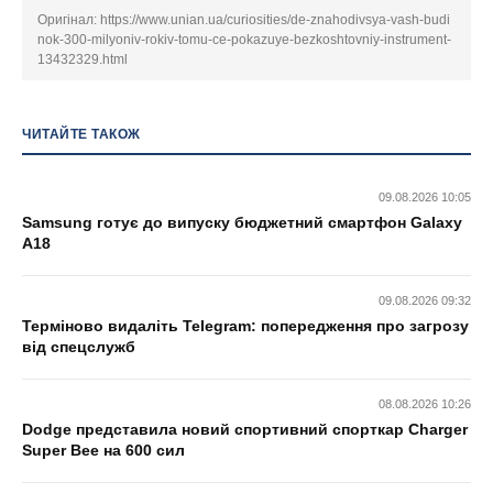
Оригінал:
https://www.unian.ua/curiosities/de-znahodivsya-vash-budi
nok-300-milyoniv-rokiv-tomu-ce-pokazuye-bezkoshtovniy-instrument-
13432329.html
ЧИТАЙТЕ ТАКОЖ
09.08.2026 10:05
Samsung готує до випуску бюджетний смартфон Galaxy
A18
09.08.2026 09:32
Терміново видаліть Telegram: попередження про загрозу
від спецслужб
08.08.2026 10:26
Dodge представила новий спортивний спорткар Charger
Super Bee на 600 сил