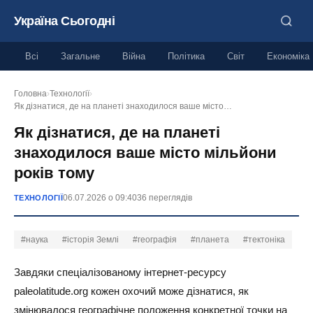
Україна Сьогодні
Всі
Загальне
Війна
Політика
Світ
Економіка
Головна
›
Технології
›
Як дізнатися, де на планеті знаходилося ваше місто…
Як дізнатися, де на планеті
знаходилося ваше місто мільйони
років тому
06.07.2026 о 09:40
36 переглядів
ТЕХНОЛОГІЇ
#наука
#історія Землі
#географія
#планета
#тектоніка
Завдяки спеціалізованому інтернет-ресурсу
paleolatitude.org кожен охочий може дізнатися, як
змінювалося географічне положення конкретної точки на