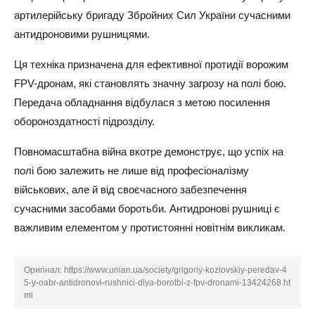
артилерійську бригаду Збройних Сил України сучасними
антидроновими рушницями.
Ця техніка призначена для ефективної протидії ворожим
FPV-дронам, які становлять значну загрозу на полі бою.
Передача обладнання відбулася з метою посилення
обороноздатності підрозділу.
Повномасштабна війна вкотре демонструє, що успіх на
полі бою залежить не лише від професіоналізму
військових, але й від своєчасного забезпечення
сучасними засобами боротьби. Антидронові рушниці є
важливим елементом у протистоянні новітнім викликам.
Оригінал:
https://www.unian.ua/society/grigoriy-kozlovskiy-peredav-4
5-y-oabr-antidronovi-rushnici-dlya-borotbi-z-fpv-dronami-13424268.ht
ml