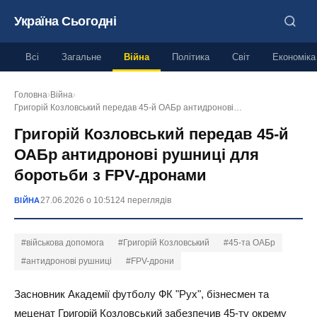
Україна Сьогодні
Всі
Загальне
Війна
Політика
Світ
Економіка
Головна
›
Війна
›
Григорій Козловський передав 45-й ОАБр антидронові…
Григорій Козловський передав 45-й
ОАБр антидронові рушниці для
боротьби з FPV-дронами
27.06.2026 о 10:51
24 переглядів
ВІЙНА
#військова допомога
#Григорій Козловський
#45-та ОАБр
#антидронові рушниці
#FPV-дрони
Засновник Академії футболу ФК "Рух", бізнесмен та
меценат Григорій Козловський забезпечив 45-ту окрему