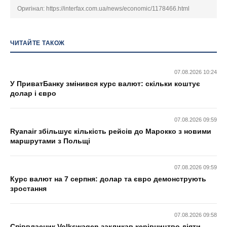
Оригінал:
https://interfax.com.ua/news/economic/1178466.html
ЧИТАЙТЕ ТАКОЖ
07.08.2026 10:24
У ПриватБанку змінився курс валют: скільки коштує
долар і євро
07.08.2026 09:59
Ryanair збільшує кількість рейсів до Марокко з новими
маршрутами з Польщі
07.08.2026 09:59
Курс валют на 7 серпня: долар та євро демонструють
зростання
07.08.2026 09:58
Співвласник Volkswagen закликав керівництво діяти