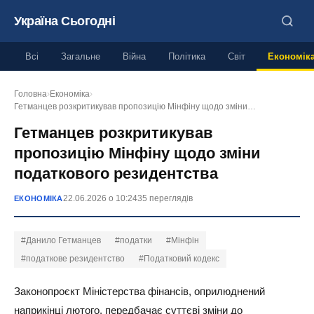
Україна Сьогодні
Всі
Загальне
Війна
Політика
Світ
Економік
Головна
›
Економіка
›
Гетманцев розкритикував пропозицію Мінфіну щодо зміни…
Гетманцев розкритикував
пропозицію Мінфіну щодо зміни
податкового резидентства
22.06.2026 о 10:24
35 переглядів
ЕКОНОМІКА
#Данило Гетманцев
#податки
#Мінфін
#податкове резидентство
#Податковий кодекс
Законопроєкт Міністерства фінансів, оприлюднений
наприкінці лютого, передбачає суттєві зміни до