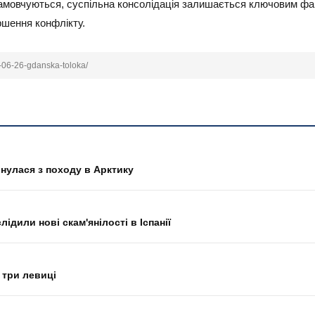
о замовчуються, суспільна консолідація залишається ключовим ф
ршення конфлікту.
6-06-26-gdanska-toloka/
рнулася з походу в Арктику
ідили нові скам'янілості в Іспанії
 три левиці