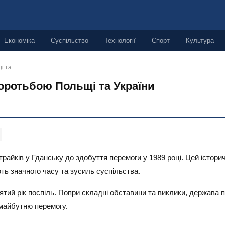
Економіка
Суспільство
Технології
Спорт
Культура
щі та…
боротьбою Польщі та України
айків у Гданську до здобуття перемоги у 1989 році. Цей історич
ть значного часу та зусиль суспільства.
цятий рік поспіль. Попри складні обставини та виклики, держава
 майбутню перемогу.