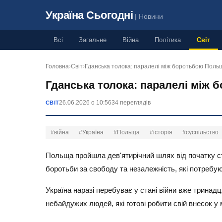
Україна Сьогодні
| Новини
Всі
Загальне
Війна
Політика
Світ
Головна
›
Світ
›
Гданська толока: паралелі між боротьбою Поль
Гданська толока: паралелі між 
26.06.2026 о 10:56
34 переглядів
СВІТ
#війна
#Україна
#Польща
#історія
#суспільство
Польща пройшла дев'ятирічний шлях від початку стр
боротьби за свободу та незалежність, які потребую
Україна наразі перебуває у стані війни вже тринад
небайдужих людей, які готові робити свій внесок у