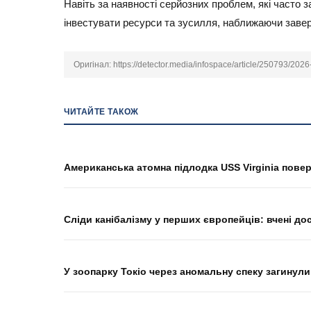
Навіть за наявності серйозних проблем, які част
інвестувати ресурси та зусилля, наближаючи заве
Оригінал:
https://detector.media/infospace/article/250793/202
ЧИТАЙТЕ ТАКОЖ
Американська атомна підлодка USS Virginia пове
Сліди канібалізму у перших європейців: вчені досл
У зоопарку Токіо через аномальну спеку загинули