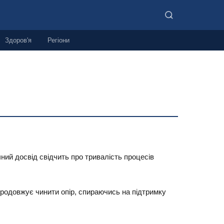
Здоров'я
Регіони
ний досвід свідчить про тривалість процесів
 продовжує чинити опір, спираючись на підтримку