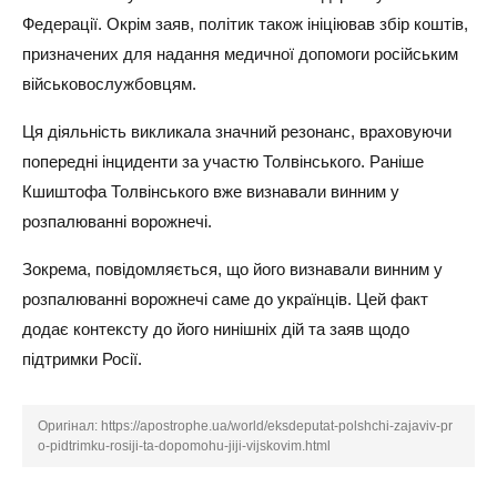
Федерації. Окрім заяв, політик також ініціював збір коштів,
призначених для надання медичної допомоги російським
військовослужбовцям.
Ця діяльність викликала значний резонанс, враховуючи
попередні інциденти за участю Толвінського. Раніше
Кшиштофа Толвінського вже визнавали винним у
розпалюванні ворожнечі.
Зокрема, повідомляється, що його визнавали винним у
розпалюванні ворожнечі саме до українців. Цей факт
додає контексту до його нинішніх дій та заяв щодо
підтримки Росії.
Оригінал:
https://apostrophe.ua/world/eksdeputat-polshchi-zajaviv-pr
o-pidtrimku-rosiji-ta-dopomohu-jiji-vijskovim.html