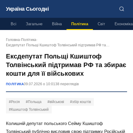
Україна Сьогодні
Всі
Загальне
Війна
Політика
Світ
Економіка
Головна
›
Політика
›
Ексдепутат Польщі Кшиштоф Толвінський підтримав РФ та…
Ексдепутат Польщі Кшиштоф
Толвінський підтримав РФ та збирає
кошти для її військових
09.07.2026 о 10:01
38 переглядів
ПОЛІТИКА
#Росія
#Польща
#військові
#збір коштів
#Кшиштоф Толвінський
Колишній депутат польського Сейму Кшиштоф
Толвінський публічно висловив свою підтримку Російській