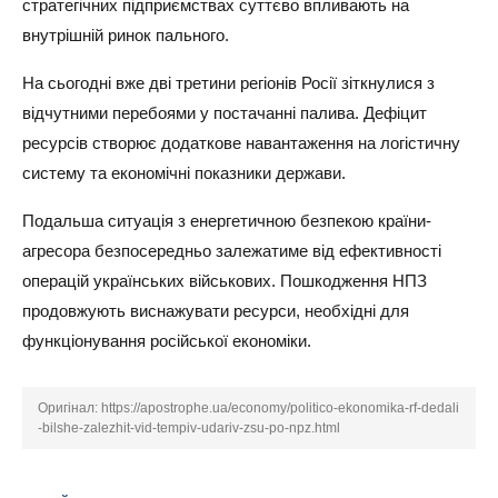
стратегічних підприємствах суттєво впливають на
внутрішній ринок пального.
На сьогодні вже дві третини регіонів Росії зіткнулися з
відчутними перебоями у постачанні палива. Дефіцит
ресурсів створює додаткове навантаження на логістичну
систему та економічні показники держави.
Подальша ситуація з енергетичною безпекою країни-
агресора безпосередньо залежатиме від ефективності
операцій українських військових. Пошкодження НПЗ
продовжують виснажувати ресурси, необхідні для
функціонування російської економіки.
Оригінал:
https://apostrophe.ua/economy/politico-ekonomika-rf-dedali
-bilshe-zalezhit-vid-tempiv-udariv-zsu-po-npz.html