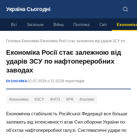
Україна Сьогодні
Всі
Загальне
Війна
Політика
Світ
Економік
Головна
›
Економіка
›
Економіка Росії стає залежною від ударів ЗСУ по…
Економіка Росії стає залежною від
ударів ЗСУ по нафтопереробних
заводах
02.07.2026 о 21:52
28 переглядів
ЕКОНОМІКА
#економіка
#ЗСУ
#НПЗ
#РФ
#паливо
Економічна стабільність Російської Федерації все більше
залежить від інтенсивності атак Сил оборони України по
об'єктах нафтопереробної галузі. Систематичні удари по