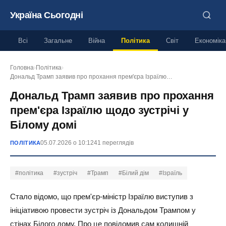
Україна Сьогодні
Всі
Загальне
Війна
Політика
Світ
Економіка
Головна
›
Політика
›
Дональд Трамп заявив про прохання прем'єра Ізраїлю…
Дональд Трамп заявив про прохання
прем'єра Ізраїлю щодо зустрічі у
Білому домі
05.07.2026 о 10:12
41 переглядів
ПОЛІТИКА
#політика
#зустріч
#Трамп
#Білий дім
#Ізраїль
Стало відомо, що прем'єр-міністр Ізраїлю виступив з
ініціативою провести зустріч із Дональдом Трампом у
стінах Білого дому. Про це повідомив сам колишній