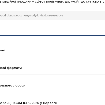
з медійної площини у сферу політичних дискусій, що суттєво вп
lys-podrobnosty-o-zhyzny-sudy-kh-faktora-sosedova
ині
 нові формати
ального лосося
енції ICOM ICR - 2026 у Норвегії