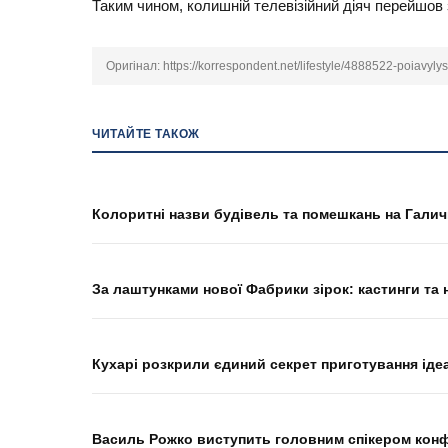
Таким чином, колишній телевізійний діяч перейшов 
Оригінал:
https://korrespondent.net/lifestyle/4888522-poiavy
ЧИТАЙТЕ ТАКОЖ
Колоритні назви будівель та помешкань на Галич
За лаштунками нової Фабрики зірок: кастинги та
Кухарі розкрили єдиний секрет приготування іде
Василь Рожко виступить головним спікером конфер