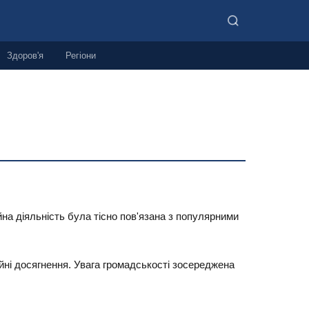
Здоров'я
Регіони
на діяльність була тісно пов'язана з популярними
ійні досягнення. Увага громадськості зосереджена