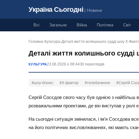
Україна Сьогодні
| Новини
Всі
Загальне
Війна
Політика
Світ
Головна
›
Культура
›
Деталі життя колишнього судді шоу Х-Факт
Деталі життя колишнього судді 
23.06.2026 о 08:44
30 переглядів
КУЛЬТУРА
#шоу-бізнес
#Х-фактор
#телебачення
#Сергій Сос
Сергій Сосєдов свого часу був однією з найбільш в
розважальними проектами, де він виступав у ролі е
На сьогодні ситуація змінилася, і ім'я Сосєдова вс
на його політичних висловлюваннях, які мають ска