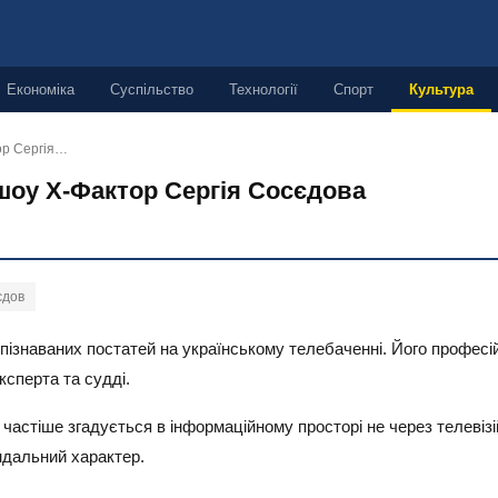
Економіка
Суспільство
Технології
Спорт
Культура
ор Сергія…
шоу Х-Фактор Сергія Сосєдова
єдов
пізнаваних постатей на українському телебаченні. Його професій
ксперта та судді.
е частіше згадується в інформаційному просторі не через телевіз
ндальний характер.