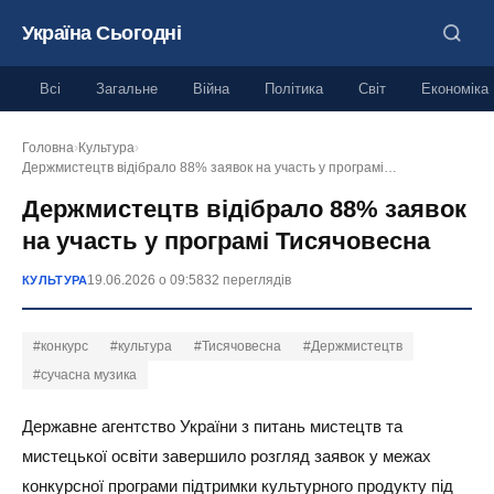
Україна Сьогодні
Всі
Загальне
Війна
Політика
Світ
Економіка
Головна
›
Культура
›
Держмистецтв відібрало 88% заявок на участь у програмі…
Держмистецтв відібрало 88% заявок
на участь у програмі Тисячовесна
19.06.2026 о 09:58
32 переглядів
КУЛЬТУРА
#конкурс
#культура
#Тисячовесна
#Держмистецтв
#сучасна музика
Державне агентство України з питань мистецтв та
мистецької освіти завершило розгляд заявок у межах
конкурсної програми підтримки культурного продукту під