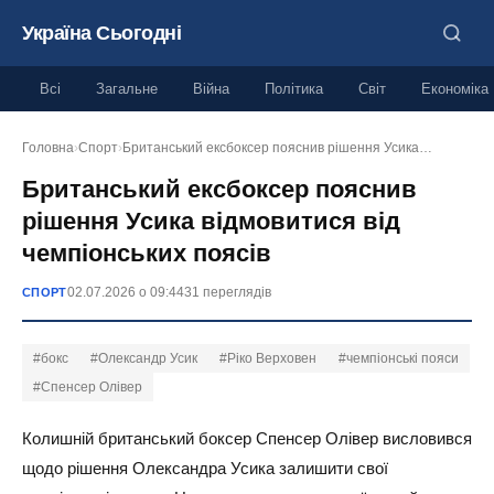
Україна Сьогодні
Всі
Загальне
Війна
Політика
Світ
Економіка
Головна
›
Спорт
›
Британський ексбоксер пояснив рішення Усика…
Британський ексбоксер пояснив
рішення Усика відмовитися від
чемпіонських поясів
02.07.2026 о 09:44
31 переглядів
СПОРТ
#бокс
#Олександр Усик
#Ріко Верховен
#чемпіонські пояси
#Спенсер Олівер
Колишній британський боксер Спенсер Олівер висловився
щодо рішення Олександра Усика залишити свої