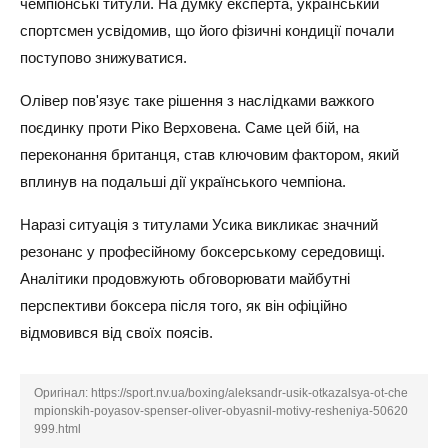
чемпіонські титули. На думку експерта, український
спортсмен усвідомив, що його фізичні кондиції почали
поступово знижуватися.
Олівер пов'язує таке рішення з наслідками важкого
поєдинку проти Ріко Верховена. Саме цей бій, на
переконання британця, став ключовим фактором, який
вплинув на подальші дії українського чемпіона.
Наразі ситуація з титулами Усика викликає значний
резонанс у професійному боксерському середовищі.
Аналітики продовжують обговорювати майбутні
перспективи боксера після того, як він офіційно
відмовився від своїх поясів.
Оригінал:
https://sport.nv.ua/boxing/aleksandr-usik-otkazalsya-ot-che
mpionskih-poyasov-spenser-oliver-obyasnil-motivy-resheniya-50620
999.html