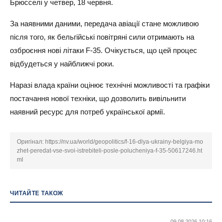
Брюсселі у четвер, 18 червня.
За наявними даними, передача авіації стане можливою
після того, як бельгійські повітряні сили отримають на
озброєння нові літаки F-35. Очікується, що цей процес
відбудеться у найближчі роки.
Наразі влада країни оцінює технічні можливості та графіки
постачання нової техніки, що дозволить вивільнити
наявний ресурс для потреб української армії.
Оригінал:
https://nv.ua/world/geopolitics/f-16-dlya-ukrainy-belgiya-mo
zhet-peredat-vse-svoi-istrebiteli-posle-polucheniya-f-35-50617246.ht
ml
ЧИТАЙТЕ ТАКОЖ
09.08.2026 10:16