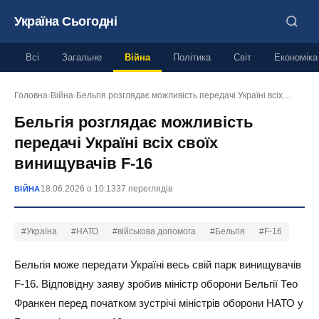
Україна Сьогодні
Всі
Загальне
Війна
Політика
Світ
Економіка
Головна
›
Війна
›
Бельгія розглядає можливість передачі Україні всіх…
Бельгія розглядає можливість
передачі Україні всіх своїх
винищувачів F-16
18.06.2026 о 10:13
37 переглядів
ВІЙНА
#Україна
#НАТО
#військова допомога
#Бельгія
#F-16
Бельгія може передати Україні весь свій парк винищувачів
F-16. Відповідну заяву зробив міністр оборони Бельгії Тео
Франкен перед початком зустрічі міністрів оборони НАТО у