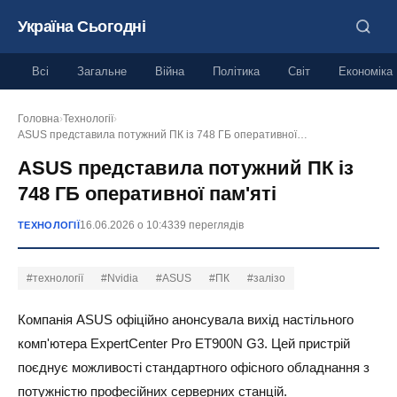
Україна Сьогодні
Всі
Загальне
Війна
Політика
Світ
Економіка
Головна
›
Технології
›
ASUS представила потужний ПК із 748 ГБ оперативної…
ASUS представила потужний ПК із
748 ГБ оперативної пам'яті
16.06.2026 о 10:43
39 переглядів
ТЕХНОЛОГІЇ
#технології
#Nvidia
#ASUS
#ПК
#залізо
Компанія ASUS офіційно анонсувала вихід настільного
комп'ютера ExpertCenter Pro ET900N G3. Цей пристрій
поєднує можливості стандартного офісного обладнання з
потужністю професійних серверних станцій.