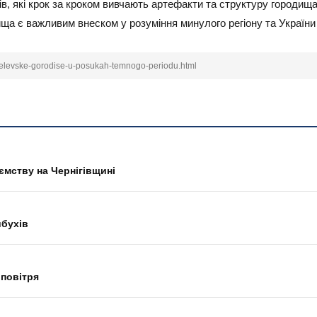
в, які крок за кроком вивчають артефакти та структуру городища
ища є важливим внеском у розуміння минулого регіону та України
otelevske-gorodise-u-posukah-temnogo-periodu.html
ємству на Чернігівщині
ибухів
 повітря