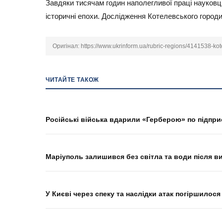
Завдяки тисячам годин наполегливої праці науковці
історичні епохи. Дослідження Котелевського город
Оригінал:
https://www.ukrinform.ua/rubric-regions/4141538-k
ЧИТАЙТЕ ТАКОЖ
Російські війська вдарили «Герберою» по підпри
Маріуполь залишився без світла та води після в
У Києві через спеку та наслідки атак погіршилося