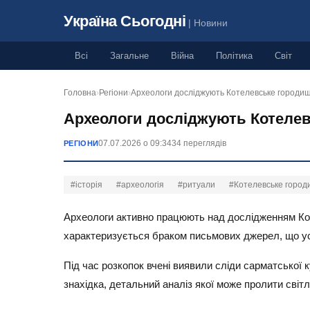
Україна Сьогодні
| Новини
Всі
Загальне
Війна
Політика
Світ
Головна
›
Регіони
›
Археологи досліджують Котелевське городи
Археологи досліджують Котелев
07.07.2026 о 09:34
34 переглядів
РЕГІОНИ
#історія
#археологія
#ритуали
#Котелевське горо
Археологи активно працюють над дослідженням Коте
характеризується браком письмових джерел, що уск
Під час розкопок вчені виявили сліди сарматської 
знахідка, детальний аналіз якої може пролити світ