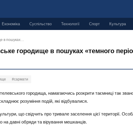
Економіка
Суспільство
Технології
Спорт
Культура
ще в пошуках…
ське городище в пошуках «темного пері
дище
#сармати
левського городища, намагаючись розкрити таємниці так званого
ладнює розуміння подій, які відбувалися.
культури, що свідчить про тривале заселення цієї території. Ос
ло на давні обряди та вірування мешканців.