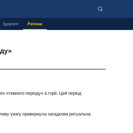
Здоров'я
Регіони
оду»
 «темного періоду» історії. Цей період
обливу увагу привернула загадкова ритуальна