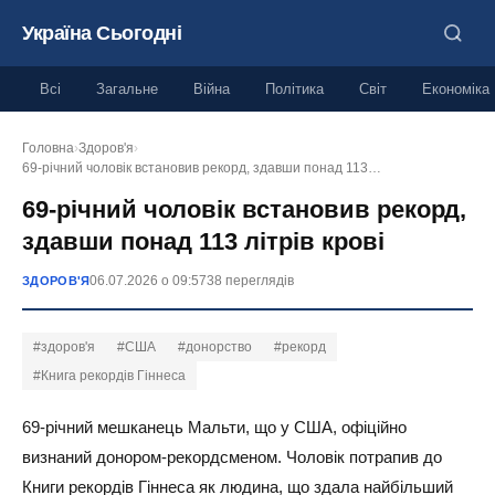
Україна Сьогодні
Всі
Загальне
Війна
Політика
Світ
Економіка
Головна
›
Здоров'я
›
69-річний чоловік встановив рекорд, здавши понад 113…
69-річний чоловік встановив рекорд,
здавши понад 113 літрів крові
06.07.2026 о 09:57
38 переглядів
ЗДОРОВ'Я
#здоров'я
#США
#донорство
#рекорд
#Книга рекордів Гіннеса
69-річний мешканець Мальти, що у США, офіційно
визнаний донором-рекордсменом. Чоловік потрапив до
Книги рекордів Гіннеса як людина, що здала найбільший