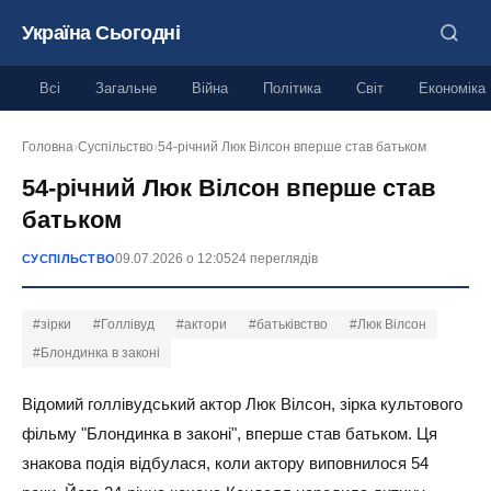
Україна Сьогодні
Всі
Загальне
Війна
Політика
Світ
Економіка
Головна
›
Суспільство
›
54-річний Люк Вілсон вперше став батьком
54-річний Люк Вілсон вперше став
батьком
09.07.2026 о 12:05
24 переглядів
СУСПІЛЬСТВО
#зірки
#Голлівуд
#актори
#батьківство
#Люк Вілсон
#Блондинка в законі
Відомий голлівудський актор Люк Вілсон, зірка культового
фільму "Блондинка в законі", вперше став батьком. Ця
знакова подія відбулася, коли актору виповнилося 54