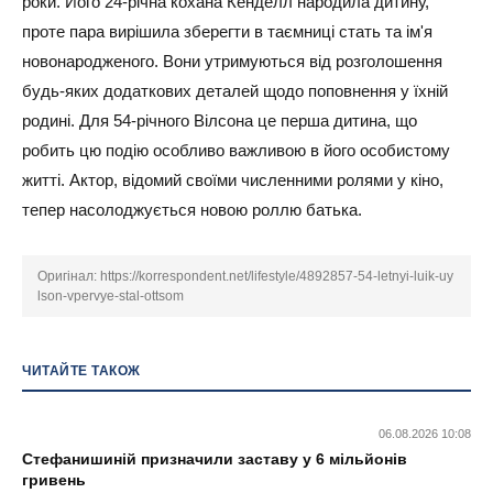
роки. Його 24-річна кохана Кенделл народила дитину,
проте пара вирішила зберегти в таємниці стать та ім'я
новонародженого. Вони утримуються від розголошення
будь-яких додаткових деталей щодо поповнення у їхній
родині. Для 54-річного Вілсона це перша дитина, що
робить цю подію особливо важливою в його особистому
житті. Актор, відомий своїми численними ролями у кіно,
тепер насолоджується новою роллю батька.
Оригінал:
https://korrespondent.net/lifestyle/4892857-54-letnyi-luik-uy
lson-vpervye-stal-ottsom
ЧИТАЙТЕ ТАКОЖ
06.08.2026 10:08
Стефанишиній призначили заставу у 6 мільйонів
гривень