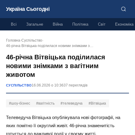
Україна Сьогодні
Всі
Загальне
Війна
Політика
Світ
Економіка
Головна
›
Суспільство
›
46-річна Вітвіцька поділилася новими знімками з…
46-річна Вітвіцька поділилася
новими знімками з вагітним
животом
16.06.2026 о 10:36
37 переглядів
СУСПІЛЬСТВО
#шоу-бізнес
#вагітність
#телеведуча
#Вітвіцька
Телеведуча Вітвіцька опублікувала нові фотографії, на
яких помітно її округлий живіт. 46-річна знаменитість
готується до важливої події у своєму житті.