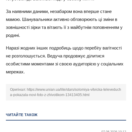
За наявними даними, незабаром вона вперше стане
мамою. Шанувальники активно обговорюють ці зміни в
зовнішності зірки та вітають її з майбутнім поповненням у
родині.
Наразі жодних інших подробиць щодо перебігу вагітності
не розголошується. Ведуча продовжує ділитися
особистими моментами зі своєю аудиторією у соціальних
мережах.
Оригінал:
https://www.unian.ua/lite/stars/solomiya-vitvicka-televeduch
a-pokazala-novi-foto-z-zhivotikom-13413405.html
ЧИТАЙТЕ ТАКОЖ
07.08.2026 10:12